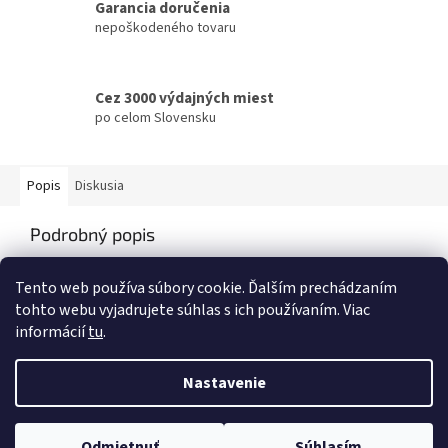
Garancia doručenia
nepoškodeného tovaru
Cez 3000 výdajných miest
po celom Slovensku
Popis
Diskusia
Podrobný popis
Popis produktu nie je dostupný
Tento web používa súbory cookie. Ďalším prechádzaním
tohto webu vyjadrujete súhlas s ich používaním. Viac
informácií
tu
.
Z
á
Nastavenie
Vytvoril Shoptet
p
ä
t
Odmietnuť
Súhlasím