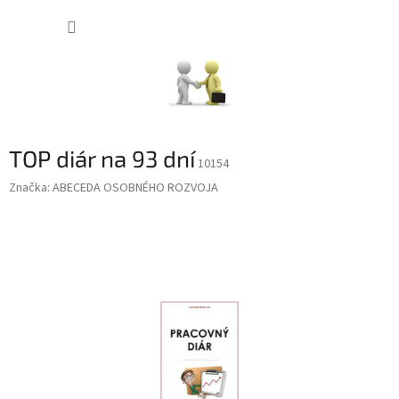
Prejsť
NÁKUP
na
obsah
KOŠÍK
TOP diár na 93 dní
10154
Značka:
ABECEDA OSOBNÉHO ROZVOJA