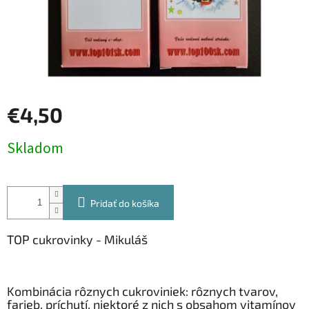
€4,50
Jednotková
Skladom
cena:
Pridať do košíka
TOP cukrovinky - Mikuláš
Kombinácia rôznych cukroviniek: rôznych tvarov,
farieb, príchutí, niektoré z nich s obsahom vitamínov