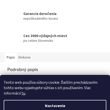
Garancia doručenia
nepoškodeného tovaru
Cez 3000 výdajných miest
po celom Slovensku
Popis
Diskusia
Podrobný popis
Balenie: 130 - 200 gr. (podľa hmotnosti cukroviniek)
Tento web používa súbory cookie. Ďalším prechádzaním
tohto webu vyjadrujete súhlas s ich používaním. Viac
informácií
tu
.
Z
á
Nastavenie
Vytvoril Shoptet
p