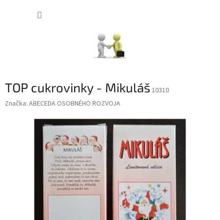
Prejsť
NÁKUP
na
obsah
KOŠÍK
TOP cukrovinky - Mikuláš
10310
Značka:
ABECEDA OSOBNÉHO ROZVOJA