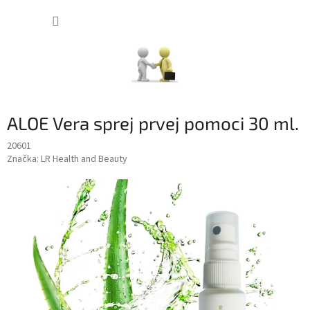
Prejsť
NÁKUP
na
obsah
KOŠÍK
ALOE Vera sprej prvej pomoci 30 ml.
20601
Značka:
LR Health and Beauty