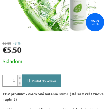
€5,99
–8 %
€5,99
–8 %
€5,50
Jednotková
Skladom
cena:
Pridať do košíka
TOP produkt - vreckové balenie 30 ml. ( Dá sa x krát znova
naplniť )