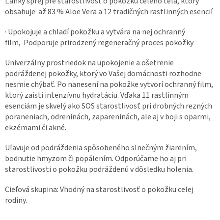
Ľahký sprej pre starostlivosť o pokožku celého tela, ktorý
obsahuje až
83 % Aloe Vera a 12 tradičných rastlinných esencií
· Upokojuje a chladí pokožku a vytvára na nej ochranný
film,
Podporuje prirodzený regeneračný proces pokožky
Univerzálny prostriedok na upokojenie a ošetrenie
podráždenej pokožky, ktorý vo Vašej domácnosti rozhodne
nesmie chýbať. Po nanesení na pokožke vytvorí ochranný film,
ktorý zaistí intenzívnu hydratáciu. Vďaka 11 rastlinným
esenciám je skvelý ako SOS starostlivosť pri drobných rezných
poraneniach, odreninách, zapareninách, ale aj v boji s oparmi,
ekzémami či akné.
Uľavuje od podráždenia spôsobeného slnečným žiarením,
bodnutie hmyzom či popálením. Odporúčame ho aj pri
starostlivosti o pokožku podráždenú v dôsledku holenia.
Cieľová skupina: Vhodný na starostlivosť o pokožku celej
rodiny.